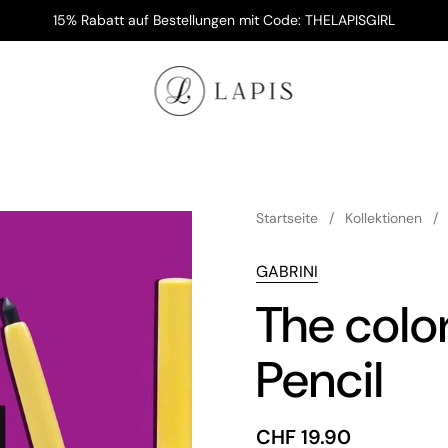
15% Rabatt auf Bestellungen mit Code: THELAPISGIRL
Startseite
/
Kollektionen
/
GABRINI
The colo
Pencil
Preis:
CHF 19.90
Regulärer 