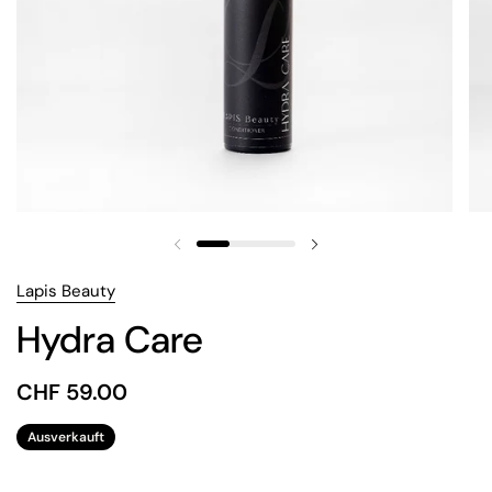
Vorherige Folie
Nächste Folie
Lapis Beauty
Hydra Care
Preis:
CHF 59.00
Regulärer Preis:
Ausverkauft